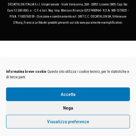
DECATHLON ITALIA S.r.l. Unipersonale - Viale Valassina, 268 - 20851 Lissone (MB) Cap. Soc.
Euro 12.500.000 i.v. - C.F. e Iscr. Reg. Imp. Monza e Brianza 02137480964 - R.E.A. MB-1370021 -
P.IVA. 11005760159 - Direzione e coordinamento art. 2497 C.C. DECATHLON SA, Villeneuve
D'Ascq, Francia Le foto dei prodotti presenti sul sito sono puramente esemplificative.
Informativa breve cookie
Questo sito utilizza i cookie tecnici, per le statistiche e
di terze parti.
Accetta
Nega
Visualizza preferenze