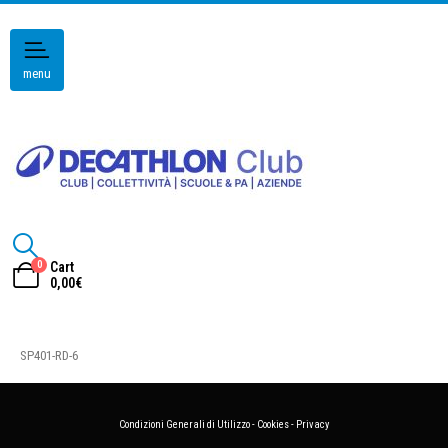
menu
0
Cart
0,00
€
SP401-RD-6
Condizioni Generali di Utilizzo
-
Cookies
-
Privacy