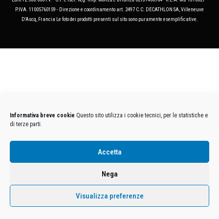
P.IVA. 11005760159 - Direzione e coordinamento art. 2497 C.C. DECATHLON SA, Villeneuve
D'Ascq, Francia Le foto dei prodotti presenti sul sito sono puramente esemplificative.
Informativa breve cookie
Questo sito utilizza i cookie tecnici, per le statistiche e
di terze parti.
Accetta
Nega
Visualizza preferenze