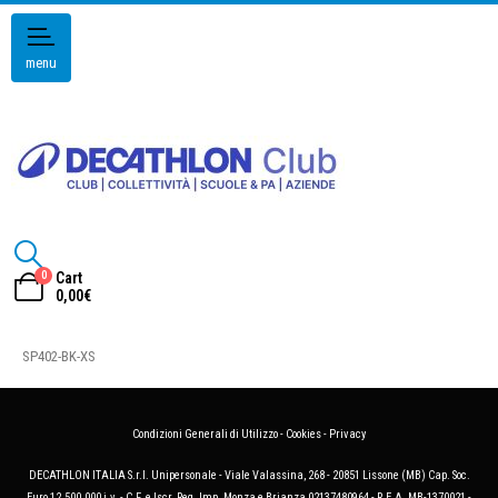
menu
0
Cart
0,00
€
SP402-BK-XS
Condizioni Generali di Utilizzo
-
Cookies
-
Privacy
DECATHLON ITALIA S.r.l. Unipersonale - Viale Valassina, 268 - 20851 Lissone (MB) Cap. Soc.
Euro 12.500.000 i.v. - C.F. e Iscr. Reg. Imp. Monza e Brianza 02137480964 - R.E.A. MB-1370021 -