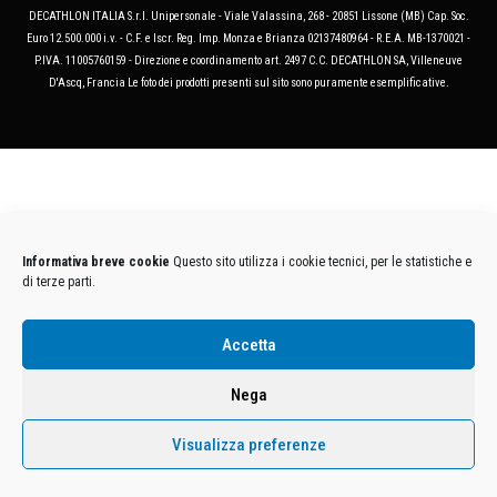
DECATHLON ITALIA S.r.l. Unipersonale - Viale Valassina, 268 - 20851 Lissone (MB) Cap. Soc.
Euro 12.500.000 i.v. - C.F. e Iscr. Reg. Imp. Monza e Brianza 02137480964 - R.E.A. MB-1370021 -
P.IVA. 11005760159 - Direzione e coordinamento art. 2497 C.C. DECATHLON SA, Villeneuve
D'Ascq, Francia Le foto dei prodotti presenti sul sito sono puramente esemplificative.
Informativa breve cookie
Questo sito utilizza i cookie tecnici, per le statistiche e
di terze parti.
Accetta
Nega
Visualizza preferenze