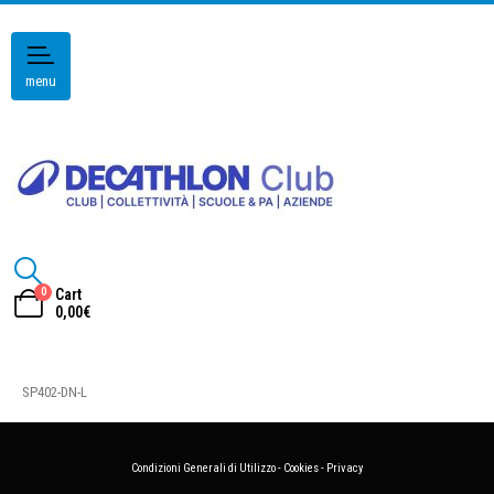
menu
0
Cart
0,00
€
SP402-DN-L
Condizioni Generali di Utilizzo
-
Cookies
-
Privacy