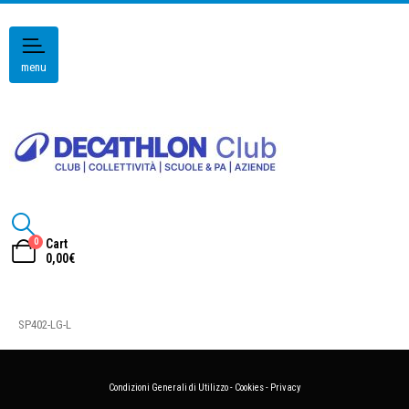
menu
0
Cart
0,00
€
SP402-LG-L
Condizioni Generali di Utilizzo
-
Cookies
-
Privacy