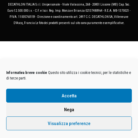
DECATHLON ITALIA S.r.l. Unipersonale - Viale Valassina, 268 - 20851 Lissone (MB) Cap. Soc.
Euro 12.500.000 i.v. - C.F. e Iscr. Reg. Imp. Monza e Brianza 02137480964 - R.E.A. MB-1370021 -
P.IVA. 11005760159 - Direzione e coordinamento art. 2497 C.C. DECATHLON SA, Villeneuve
D'Ascq, Francia Le foto dei prodotti presenti sul sito sono puramente esemplificative.
Informativa breve cookie
Questo sito utilizza i cookie tecnici, per le statistiche e
di terze parti.
Accetta
Nega
Visualizza preferenze