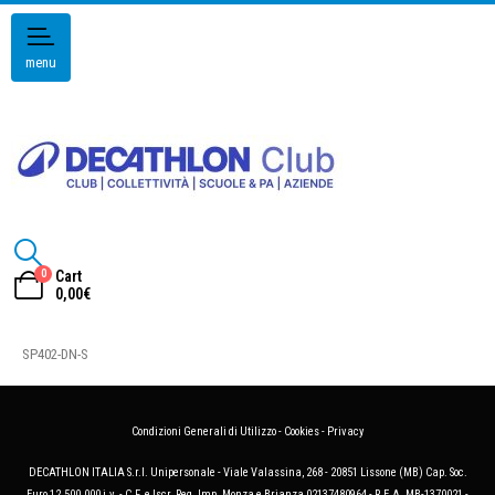
menu
0
Cart
0,00
€
SP402-DN-S
Condizioni Generali di Utilizzo
-
Cookies
-
Privacy
DECATHLON ITALIA S.r.l. Unipersonale - Viale Valassina, 268 - 20851 Lissone (MB) Cap. Soc.
Euro 12.500.000 i.v. - C.F. e Iscr. Reg. Imp. Monza e Brianza 02137480964 - R.E.A. MB-1370021 -