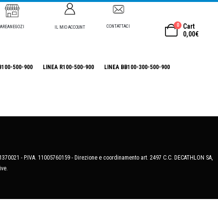
0
Cart
CONTATTACI
AREANEGOZI
IL MIO ACCOUNT
0,00
€
B100-500-900
LINEA R100-500-900
LINEA BB100-300-500-900
MB-1370021 - P.IVA. 11005760159 - Direzione e coordinamento art. 2497 C.C. DECATHLON SA,
ive.