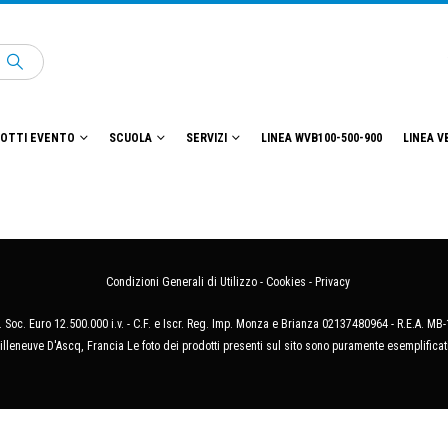
OTTI EVENTO
SCUOLA
SERVIZI
LINEA WVB100-500-900
LINEA V
Condizioni Generali di Utilizzo
-
Cookies
-
Privacy
 Soc. Euro 12.500.000 i.v. - C.F. e Iscr. Reg. Imp. Monza e Brianza 02137480964 - R.E.A. 
illeneuve D'Ascq, Francia Le foto dei prodotti presenti sul sito sono puramente esemplificat