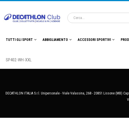
TUTTI GLI SPORT
ABBIGLIAMENTO
ACCESSORI SPORTIVI
PROD
SP402-WH-XXL
DECATHLON ITALIA S.r.l. Unipersonale - Viale Valassina, 268 - 20851 Lissone (MB) Cap.
V