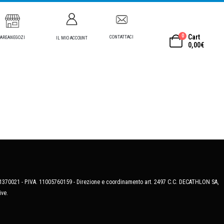
0
Cart
CONTATTACI
AREANEGOZI
IL MIO ACCOUNT
0,00
€
MB-1370021 - P.IVA. 11005760159 - Direzione e coordinamento art. 2497 C.C. DECATHLON SA,
ive.