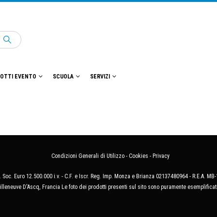
OTTI EVENTO
SCUOLA
SERVIZI
Condizioni Generali di Utilizzo
-
Cookies
-
Privacy
 Soc. Euro 12.500.000 i.v. - C.F. e Iscr. Reg. Imp. Monza e Brianza 02137480964 - R.E.A. 
illeneuve D'Ascq, Francia Le foto dei prodotti presenti sul sito sono puramente esemplificat