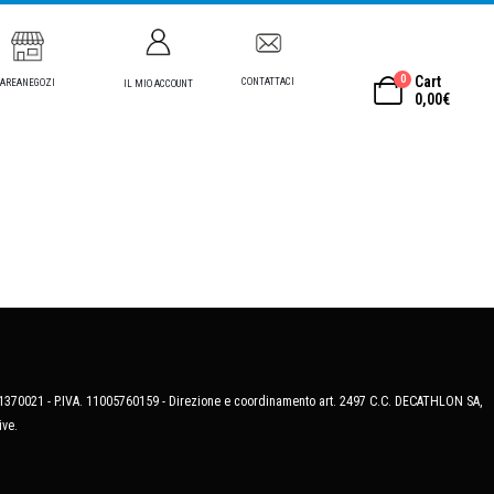
0
Cart
CONTATTACI
AREANEGOZI
IL MIO ACCOUNT
0,00
€
MB-1370021 - P.IVA. 11005760159 - Direzione e coordinamento art. 2497 C.C. DECATHLON SA,
ive.