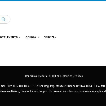
OTTI EVENTO
SCUOLA
SERVIZI
Condizioni Generali di Utilizzo
-
Cookies
-
Privacy
 Soc. Euro 12.500.000 i.v. - C.F. e Iscr. Reg. Imp. Monza e Brianza 02137480964 - R.E.A. 
illeneuve D'Ascq, Francia Le foto dei prodotti presenti sul sito sono puramente esemplificat