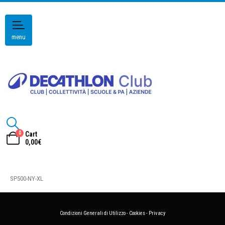
menu
0
Cart
0,00
€
SP500-NY-XL
Condizioni Generali di Utilizzo
-
Cookies
-
Privacy