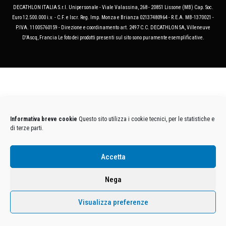
DECATHLON ITALIA S.r.l. Unipersonale - Viale Valassina, 268 - 20851 Lissone (MB) Cap. Soc.
Euro 12.500.000 i.v. - C.F. e Iscr. Reg. Imp. Monza e Brianza 02137480964 - R.E.A. MB-1370021 -
P.IVA. 11005760159 - Direzione e coordinamento art. 2497 C.C. DECATHLON SA, Villeneuve
D'Ascq, Francia Le foto dei prodotti presenti sul sito sono puramente esemplificative.
Informativa breve cookie
Questo sito utilizza i cookie tecnici, per le statistiche e
di terze parti.
Accetta
Nega
Visualizza preferenze