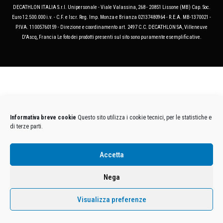
DECATHLON ITALIA S.r.l. Unipersonale - Viale Valassina, 268 - 20851 Lissone (MB) Cap. Soc.
Euro 12.500.000 i.v. - C.F. e Iscr. Reg. Imp. Monza e Brianza 02137480964 - R.E.A. MB-1370021 -
P.IVA. 11005760159 - Direzione e coordinamento art. 2497 C.C. DECATHLON SA, Villeneuve
D'Ascq, Francia Le foto dei prodotti presenti sul sito sono puramente esemplificative.
Informativa breve cookie
Questo sito utilizza i cookie tecnici, per le statistiche e
di terze parti.
Accetta
Nega
Visualizza preferenze