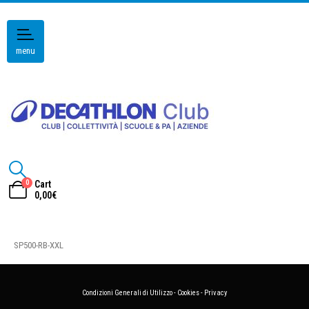
menu
0
Cart
0,00
€
SP500-RB-XXL
Condizioni Generali di Utilizzo
-
Cookies
-
Privacy