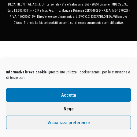
DECATHLON ITALIA S.r.l. Unipersonale - Viale Valassina, 268 - 20851 Lissone (MB) Cap. Soc.
Euro 12.500.000 i.v. - C.F. e Iscr. Reg. Imp. Monza e Brianza 02137480964 - R.E.A. MB-1370021 -
P.IVA. 11005760159 - Direzione e coordinamento art. 2497 C.C. DECATHLON SA, Villeneuve
D'Ascq, Francia Le foto dei prodotti presenti sul sito sono puramente esemplificative.
Informativa breve cookie
Questo sito utilizza i cookie tecnici, per le statistiche e
di terze parti.
Accetta
Nega
Visualizza preferenze