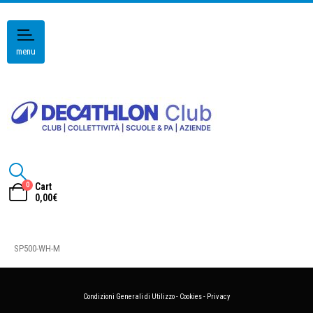
menu
0
Cart
0,00
€
SP500-WH-M
Condizioni Generali di Utilizzo
-
Cookies
-
Privacy