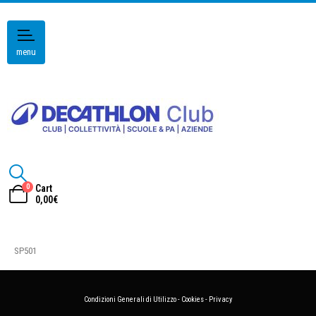
menu
0
Cart
0,00
€
SP501
Condizioni Generali di Utilizzo
-
Cookies
-
Privacy