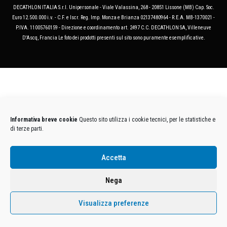
DECATHLON ITALIA S.r.l. Unipersonale - Viale Valassina, 268 - 20851 Lissone (MB) Cap. Soc.
Euro 12.500.000 i.v. - C.F. e Iscr. Reg. Imp. Monza e Brianza 02137480964 - R.E.A. MB-1370021 -
P.IVA. 11005760159 - Direzione e coordinamento art. 2497 C.C. DECATHLON SA, Villeneuve
D'Ascq, Francia Le foto dei prodotti presenti sul sito sono puramente esemplificative.
Informativa breve cookie
Questo sito utilizza i cookie tecnici, per le statistiche e
di terze parti.
Accetta
Nega
Visualizza preferenze