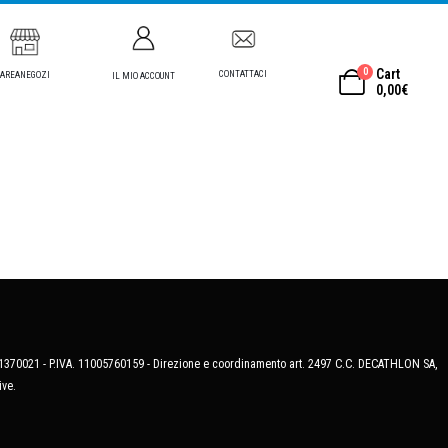
0
Cart
CONTATTACI
AREANEGOZI
IL MIO ACCOUNT
0,00
€
MB-1370021 - P.IVA. 11005760159 - Direzione e coordinamento art. 2497 C.C. DECATHLON SA,
ive.