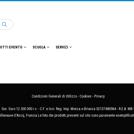
OTTI EVENTO
SCUOLA
SERVIZI
Condizioni Generali di Utilizzo
-
Cookies
-
Privacy
 Soc. Euro 12.500.000 i.v. - C.F. e Iscr. Reg. Imp. Monza e Brianza 02137480964 - R.E.A. 
illeneuve D'Ascq, Francia Le foto dei prodotti presenti sul sito sono puramente esemplificat