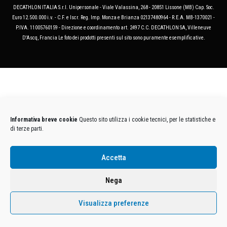
DECATHLON ITALIA S.r.l. Unipersonale - Viale Valassina, 268 - 20851 Lissone (MB) Cap. Soc.
Euro 12.500.000 i.v. - C.F. e Iscr. Reg. Imp. Monza e Brianza 02137480964 - R.E.A. MB-1370021 -
P.IVA. 11005760159 - Direzione e coordinamento art. 2497 C.C. DECATHLON SA, Villeneuve
D'Ascq, Francia Le foto dei prodotti presenti sul sito sono puramente esemplificative.
Informativa breve cookie
Questo sito utilizza i cookie tecnici, per le statistiche e
di terze parti.
Accetta
Nega
Visualizza preferenze