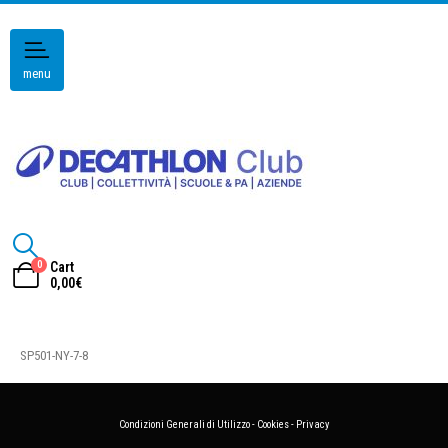
menu
0
Cart
0,00
€
SP501-NY-7-8
Condizioni Generali di Utilizzo
-
Cookies
-
Privacy