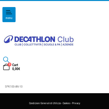
menu
0
Cart
0,00
€
SPK100-AN-10
Condizioni Generali di Utilizzo
-
Cookies
-
Privacy