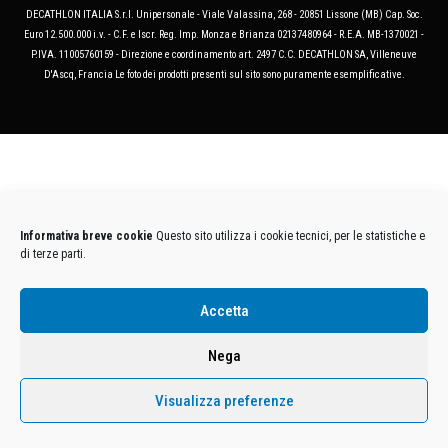
DECATHLON ITALIA S.r.l. Unipersonale - Viale Valassina, 268 - 20851 Lissone (MB) Cap. Soc.
Euro 12.500.000 i.v. - C.F. e Iscr. Reg. Imp. Monza e Brianza 02137480964 - R.E.A. MB-1370021 -
P.IVA. 11005760159 - Direzione e coordinamento art. 2497 C.C. DECATHLON SA, Villeneuve
D'Ascq, Francia Le foto dei prodotti presenti sul sito sono puramente esemplificative.
Informativa breve cookie
Questo sito utilizza i cookie tecnici, per le statistiche e
di terze parti.
Accetta
Nega
Visualizza preferenze