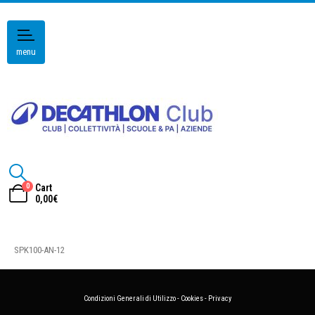
menu
0
Cart
0,00
€
SPK100-AN-12
Condizioni Generali di Utilizzo
-
Cookies
-
Privacy