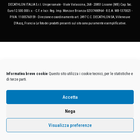
DECATHLON ITALIA S.r.l. Unipersonale - Viale Valassina, 268 - 20851 Lissone (MB) Cap. Soc.
Euro 12.500.000 i.v. - C.F. e Iscr. Reg. Imp. Monza e Brianza 02137480964 - R.E.A. MB-1370021 -
P.IVA. 11005760159 - Direzione e coordinamento art. 2497 C.C. DECATHLON SA, Villeneuve
D'Ascq, Francia Le foto dei prodotti presenti sul sito sono puramente esemplificative.
Informativa breve cookie
Questo sito utilizza i cookie tecnici, per le statistiche e
di terze parti.
Accetta
Nega
Visualizza preferenze