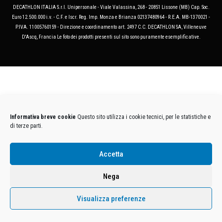
DECATHLON ITALIA S.r.l. Unipersonale - Viale Valassina, 268 - 20851 Lissone (MB) Cap. Soc.
Euro 12.500.000 i.v. - C.F. e Iscr. Reg. Imp. Monza e Brianza 02137480964 - R.E.A. MB-1370021 -
P.IVA. 11005760159 - Direzione e coordinamento art. 2497 C.C. DECATHLON SA, Villeneuve
D'Ascq, Francia Le foto dei prodotti presenti sul sito sono puramente esemplificative.
Informativa breve cookie
Questo sito utilizza i cookie tecnici, per le statistiche e
di terze parti.
Accetta
Nega
Visualizza preferenze