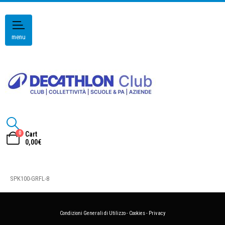
menu
0
Cart
0,00
€
SPK100-GRFL-8
Condizioni Generali di Utilizzo
-
Cookies
-
Privacy