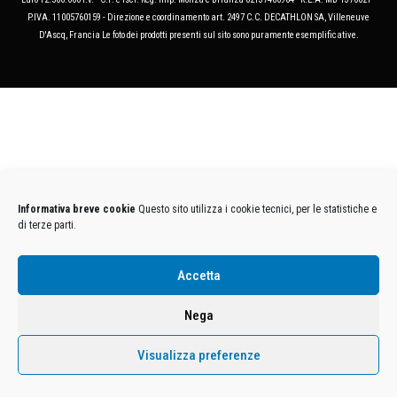
P.IVA. 11005760159 - Direzione e coordinamento art. 2497 C.C. DECATHLON SA, Villeneuve
D'Ascq, Francia Le foto dei prodotti presenti sul sito sono puramente esemplificative.
Informativa breve cookie
Questo sito utilizza i cookie tecnici, per le statistiche e
di terze parti.
Accetta
Nega
Visualizza preferenze