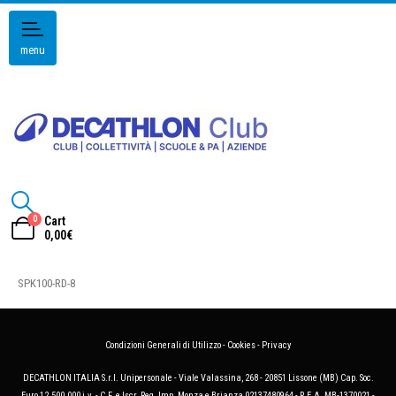
menu
0
Cart
0,00
€
SPK100-RD-8
Condizioni Generali di Utilizzo
-
Cookies
-
Privacy
DECATHLON ITALIA S.r.l. Unipersonale - Viale Valassina, 268 - 20851 Lissone (MB) Cap. Soc.
Euro 12.500.000 i.v. - C.F. e Iscr. Reg. Imp. Monza e Brianza 02137480964 - R.E.A. MB-1370021 -