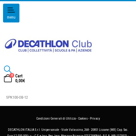
menu
0
Cart
0,00
€
SPK100-OB-12
Condizioni Generali di Utilizzo
-
Cookies
-
Privacy
DECATHLON ITALIA S.r.l. Unipersonale - Viale Valassina, 268 - 20851 Lissone (MB) Cap. Soc.
Euro 12.500.000 i.v. - C.F. e Iscr. Reg. Imp. Monza e Brianza 02137480964 - R.E.A. MB-1370021 -