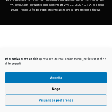
P.IVA. 11005760159 - Direzione e coordinamento art. 2497 C.C. DECATHLON SA, Villeneuve
D'Ascq, Francia Le foto dei prodotti presenti sul sito sono puramente esemplificative.
Informativa breve cookie
Questo sito utilizza i cookie tecnici, per le statistiche e
di terze parti.
Accetta
Nega
Visualizza preferenze