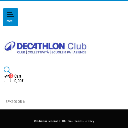
menu
0
Cart
0,00
€
SPK100-OB-6
Condizioni Generali di Utilizzo
-
Cookies
-
Privacy