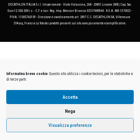
DECATHLON ITALIA S.r.l. Unipersonale - Viale Valassina, 268 - 20851 Lissone (MB) Cap. Soc.
Euro 12.500.000 i.v. - C.F. e Iscr. Reg. Imp. Monza e Brianza 02137480964 - R.E.A. MB-1370021 -
P.IVA. 11005760159 - Direzione e coordinamento art. 2497 C.C. DECATHLON SA, Villeneuve
D'Ascq, Francia Le foto dei prodotti presenti sul sito sono puramente esemplificative.
Informativa breve cookie
Questo sito utilizza i cookie tecnici, per le statistiche e
di terze parti.
Accetta
Nega
Visualizza preferenze