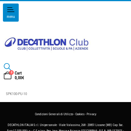
menu
0
Cart
0,00
€
SPK100-PU-10
Condizioni Generali di Utilizzo
-
Cookies
-
Privacy
DECATHLON ITALIA S.r.l. Unipersonale - Viale Valassina, 268 - 20851 Lissone (MB) Cap. Soc.
Euro 12.500.000 i.v. - C.F. e Iscr. Reg. Imp. Monza e Brianza 02137480964 - R.E.A. MB-1370021 -