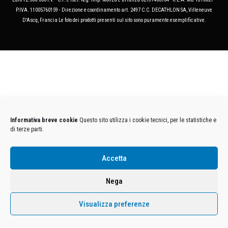
P.IVA. 11005760159 - Direzione e coordinamento art. 2497 C.C. DECATHLON SA, Villeneuve
D'Ascq, Francia Le foto dei prodotti presenti sul sito sono puramente esemplificative.
Informativa breve cookie
Questo sito utilizza i cookie tecnici, per le statistiche e
di terze parti.
Accetta
Nega
Visualizza preferenze