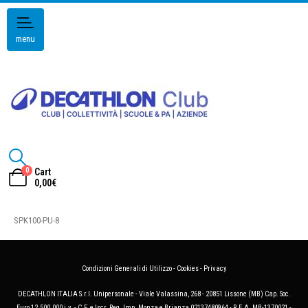
menu
0
Cart
0,00
€
SPK100-PU-8
Condizioni Generali di Utilizzo
-
Cookies
-
Privacy
DECATHLON ITALIA S.r.l. Unipersonale - Viale Valassina, 268 - 20851 Lissone (MB) Cap. Soc.
Euro 12.500.000 i.v. - C.F. e Iscr. Reg. Imp. Monza e Brianza 02137480964 - R.E.A. MB-1370021 -