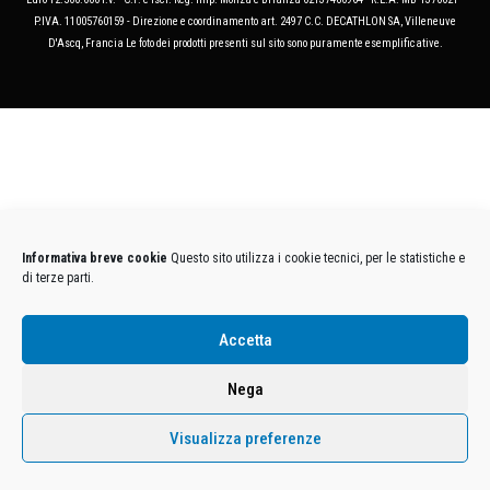
P.IVA. 11005760159 - Direzione e coordinamento art. 2497 C.C. DECATHLON SA, Villeneuve
D'Ascq, Francia Le foto dei prodotti presenti sul sito sono puramente esemplificative.
Informativa breve cookie
Questo sito utilizza i cookie tecnici, per le statistiche e
di terze parti.
Accetta
Nega
Visualizza preferenze