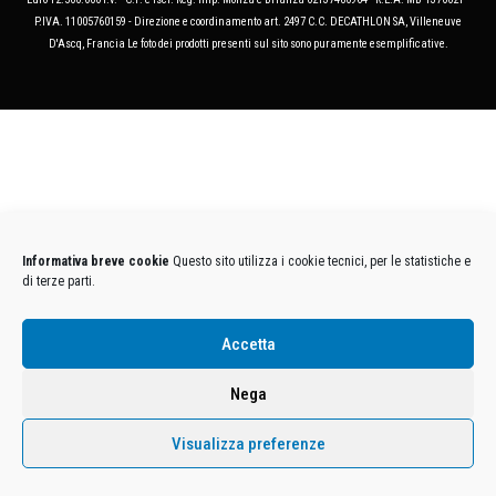
P.IVA. 11005760159 - Direzione e coordinamento art. 2497 C.C. DECATHLON SA, Villeneuve
D'Ascq, Francia Le foto dei prodotti presenti sul sito sono puramente esemplificative.
Informativa breve cookie
Questo sito utilizza i cookie tecnici, per le statistiche e
di terze parti.
Accetta
Nega
Visualizza preferenze