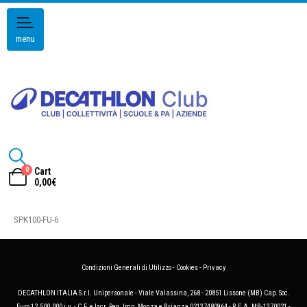
menu
0
Cart
0,00
€
SPK100-FU-6
Condizioni Generali di Utilizzo
-
Cookies
-
Privacy
DECATHLON ITALIA S.r.l. Unipersonale - Viale Valassina, 268 - 20851 Lissone (MB) Cap. Soc.
Euro 12.500.000 i.v. - C.F. e Iscr. Reg. Imp. Monza e Brianza 02137480964 - R.E.A. MB-1370021 -