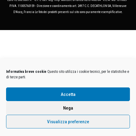
P.IVA. 11005760159 - Direzione e coordinamento art. 2497 C.C. DECATHLON SA, Villeneuve
D'Ascq, Francia Le foto dei prodotti presenti sul sito sono puramente esemplificative.
Informativa breve cookie
Questo sito utilizza i cookie tecnici, per le statistiche e
di terze parti.
Accetta
Nega
Visualizza preferenze