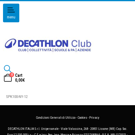
menu
0
Cart
0,00
€
SPK100-NY-12
Condizioni Generali di Utilizzo
-
Cookies
-
Privacy
DECATHLON ITALIA S.r.l. Unipersonale - Viale Valassina, 268 - 20851 Lissone (MB) Cap. Soc.
Euro 12.500.000 i.v. - C.F. e Iscr. Reg. Imp. Monza e Brianza 02137480964 - R.E.A. MB-1370021 -