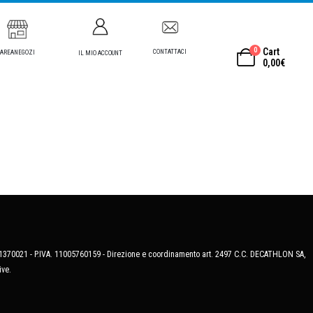
0
Cart
CONTATTACI
AREANEGOZI
IL MIO ACCOUNT
0,00
€
MB-1370021 - P.IVA. 11005760159 - Direzione e coordinamento art. 2497 C.C. DECATHLON SA,
ive.