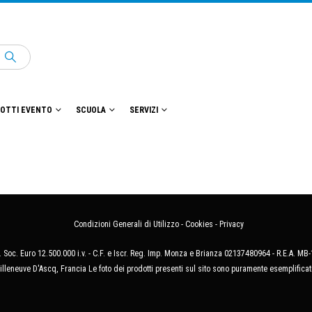
OTTI EVENTO
SCUOLA
SERVIZI
Condizioni Generali di Utilizzo
-
Cookies
-
Privacy
 Soc. Euro 12.500.000 i.v. - C.F. e Iscr. Reg. Imp. Monza e Brianza 02137480964 - R.E.A. 
illeneuve D'Ascq, Francia Le foto dei prodotti presenti sul sito sono puramente esemplificat