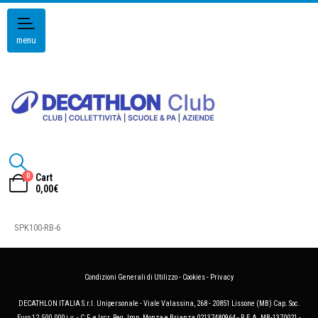
menu
0
Cart
0,00
€
SPK100-RB-6
Condizioni Generali di Utilizzo
-
Cookies
-
Privacy
DECATHLON ITALIA S.r.l. Unipersonale - Viale Valassina, 268 - 20851 Lissone (MB) Cap. Soc.
Euro 12.500.000 i.v. - C.F. e Iscr. Reg. Imp. Monza e Brianza 02137480964 - R.E.A. MB-1370021 -