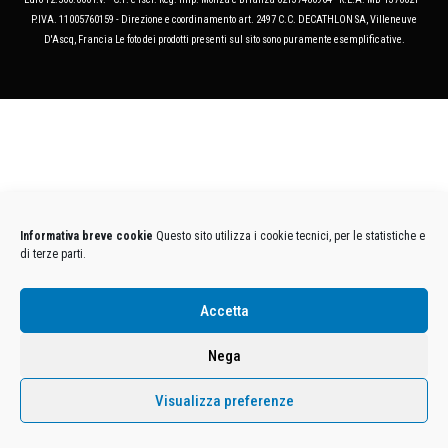
P.IVA. 11005760159 - Direzione e coordinamento art. 2497 C.C. DECATHLON SA, Villeneuve
D'Ascq, Francia Le foto dei prodotti presenti sul sito sono puramente esemplificative.
Informativa breve cookie
Questo sito utilizza i cookie tecnici, per le statistiche e
di terze parti.
Accetta
Nega
Visualizza preferenze