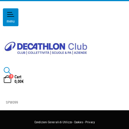
menu
0
Cart
0,00
€
SPW099
Condizioni Generali di Utilizzo
-
Cookies
-
Privacy