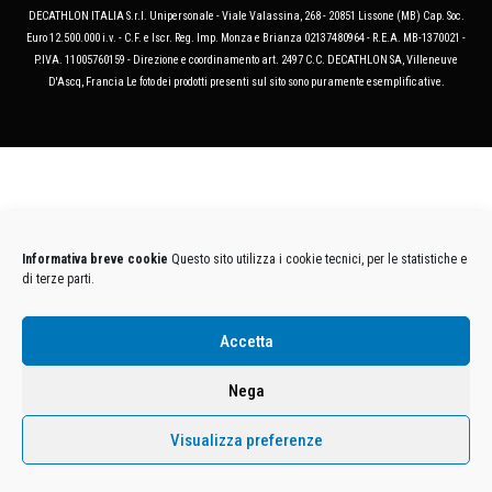
DECATHLON ITALIA S.r.l. Unipersonale - Viale Valassina, 268 - 20851 Lissone (MB) Cap. Soc.
Euro 12.500.000 i.v. - C.F. e Iscr. Reg. Imp. Monza e Brianza 02137480964 - R.E.A. MB-1370021 -
P.IVA. 11005760159 - Direzione e coordinamento art. 2497 C.C. DECATHLON SA, Villeneuve
D'Ascq, Francia Le foto dei prodotti presenti sul sito sono puramente esemplificative.
Informativa breve cookie
Questo sito utilizza i cookie tecnici, per le statistiche e
di terze parti.
Accetta
Nega
Visualizza preferenze