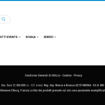
OTTI EVENTO
SCUOLA
SERVIZI
Condizioni Generali di Utilizzo
-
Cookies
-
Privacy
 Soc. Euro 12.500.000 i.v. - C.F. e Iscr. Reg. Imp. Monza e Brianza 02137480964 - R.E.A. 
illeneuve D'Ascq, Francia Le foto dei prodotti presenti sul sito sono puramente esemplificat