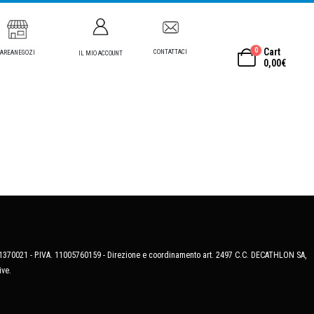
0
Cart
CONTATTACI
AREANEGOZI
IL MIO ACCOUNT
0,00
€
MB-1370021 - P.IVA. 11005760159 - Direzione e coordinamento art. 2497 C.C. DECATHLON SA,
ive.