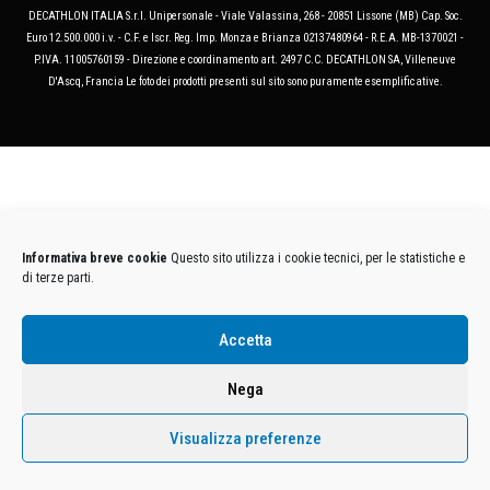
DECATHLON ITALIA S.r.l. Unipersonale - Viale Valassina, 268 - 20851 Lissone (MB) Cap. Soc.
Euro 12.500.000 i.v. - C.F. e Iscr. Reg. Imp. Monza e Brianza 02137480964 - R.E.A. MB-1370021 -
P.IVA. 11005760159 - Direzione e coordinamento art. 2497 C.C. DECATHLON SA, Villeneuve
D'Ascq, Francia Le foto dei prodotti presenti sul sito sono puramente esemplificative.
Informativa breve cookie
Questo sito utilizza i cookie tecnici, per le statistiche e
di terze parti.
Accetta
Nega
Visualizza preferenze