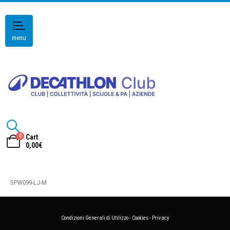
menu
0
Cart
0,00
€
SPW099-LJ-M
Condizioni Generali di Utilizzo
-
Cookies
-
Privacy