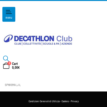
menu
0
Cart
0,00
€
SPW099-LJ-L
Condizioni Generali di Utilizzo
-
Cookies
-
Privacy