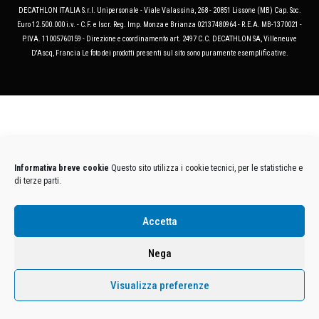
DECATHLON ITALIA S.r.l. Unipersonale - Viale Valassina, 268 - 20851 Lissone (MB) Cap. Soc.
Euro 12.500.000 i.v. - C.F. e Iscr. Reg. Imp. Monza e Brianza 02137480964 - R.E.A. MB-1370021 -
P.IVA. 11005760159 - Direzione e coordinamento art. 2497 C.C. DECATHLON SA, Villeneuve
D'Ascq, Francia Le foto dei prodotti presenti sul sito sono puramente esemplificative.
Informativa breve cookie
Questo sito utilizza i cookie tecnici, per le statistiche e
di terze parti.
Accetta
Nega
Visualizza preferenze