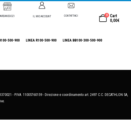
0
Cart
CONTATTACI
AREANEGOZI
IL MIO ACCOUNT
0,00
€
B100-500-900
LINEA R100-500-900
LINEA BB100-300-500-900
MB-1370021 - P.IVA. 11005760159 - Direzione e coordinamento art. 2497 C.C. DECATHLON SA,
ive.