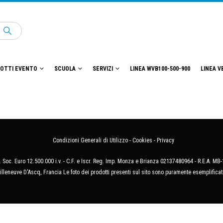
OTTI EVENTO
SCUOLA
SERVIZI
LINEA WVB100-500-900
LINEA V
Condizioni Generali di Utilizzo
-
Cookies
-
Privacy
 Soc. Euro 12.500.000 i.v. - C.F. e Iscr. Reg. Imp. Monza e Brianza 02137480964 - R.E.A. 
illeneuve D'Ascq, Francia Le foto dei prodotti presenti sul sito sono puramente esemplificat