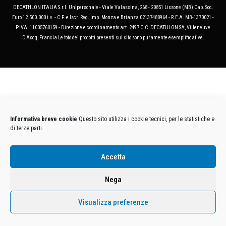
DECATHLON ITALIA S.r.l. Unipersonale - Viale Valassina, 268 - 20851 Lissone (MB) Cap. Soc.
Euro 12.500.000 i.v. - C.F. e Iscr. Reg. Imp. Monza e Brianza 02137480964 - R.E.A. MB-1370021 -
P.IVA. 11005760159 - Direzione e coordinamento art. 2497 C.C. DECATHLON SA, Villeneuve
D'Ascq, Francia Le foto dei prodotti presenti sul sito sono puramente esemplificative.
Informativa breve cookie
Questo sito utilizza i cookie tecnici, per le statistiche e
di terze parti.
Accetta
Nega
Visualizza preferenze