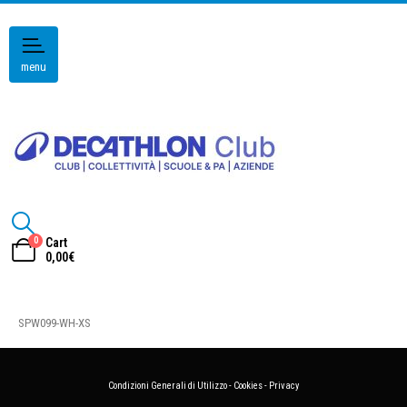
menu
0
Cart
0,00
€
SPW099-WH-XS
Condizioni Generali di Utilizzo
-
Cookies
-
Privacy