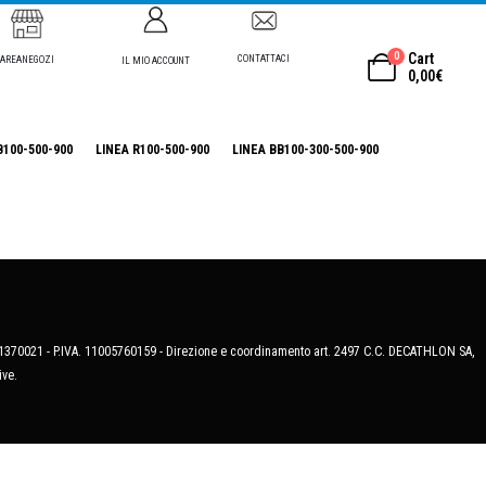
0
Cart
CONTATTACI
AREANEGOZI
IL MIO ACCOUNT
0,00
€
B100-500-900
LINEA R100-500-900
LINEA BB100-300-500-900
MB-1370021 - P.IVA. 11005760159 - Direzione e coordinamento art. 2497 C.C. DECATHLON SA,
ive.