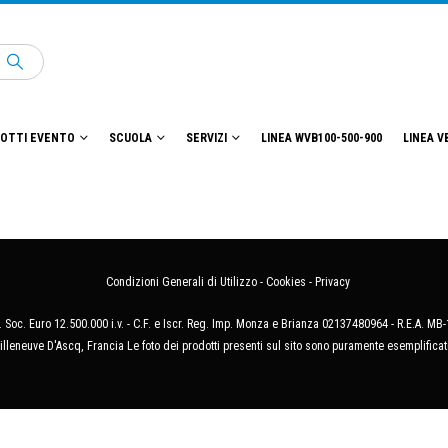
OTTI EVENTO
SCUOLA
SERVIZI
LINEA WVB100-500-900
LINEA V
Condizioni Generali di Utilizzo
-
Cookies
-
Privacy
 Soc. Euro 12.500.000 i.v. - C.F. e Iscr. Reg. Imp. Monza e Brianza 02137480964 - R.E.A. 
illeneuve D'Ascq, Francia Le foto dei prodotti presenti sul sito sono puramente esemplificat