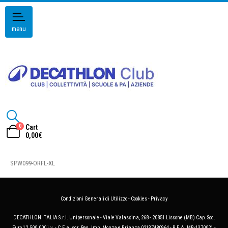
menu
0
Cart
0,00
€
SPW099-ORFL-XL
Condizioni Generali di Utilizzo
-
Cookies
-
Privacy
DECATHLON ITALIA S.r.l. Unipersonale - Viale Valassina, 268 - 20851 Lissone (MB) Cap. Soc.
Euro 12.500.000 i.v. - C.F. e Iscr. Reg. Imp. Monza e Brianza 02137480964 - R.E.A. MB-1370021 -