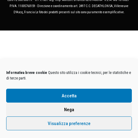
P.IVA. 11005760159 - Direzione e coordinamento art. 2497 C.C. DECATHLON SA, Villeneuve
D'Ascq, Francia Le foto dei prodotti presenti sul sito sono puramente esemplificative.
Informativa breve cookie
Questo sito utilizza i cookie tecnici, per le statistiche e
di terze parti.
Accetta
Nega
Visualizza preferenze