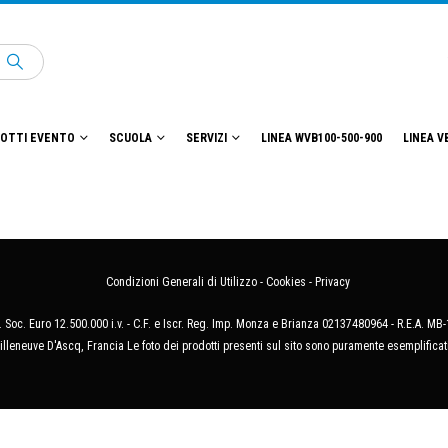
OTTI EVENTO
SCUOLA
SERVIZI
LINEA WVB100-500-900
LINEA V
Condizioni Generali di Utilizzo
-
Cookies
-
Privacy
 Soc. Euro 12.500.000 i.v. - C.F. e Iscr. Reg. Imp. Monza e Brianza 02137480964 - R.E.A. 
illeneuve D'Ascq, Francia Le foto dei prodotti presenti sul sito sono puramente esemplificat