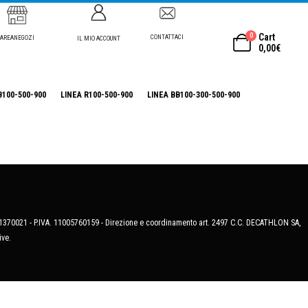
0
Cart
CONTATTACI
AREANEGOZI
IL MIO ACCOUNT
0,00
€
B100-500-900
LINEA R100-500-900
LINEA BB100-300-500-900
MB-1370021 - P.IVA. 11005760159 - Direzione e coordinamento art. 2497 C.C. DECATHLON SA,
ive.