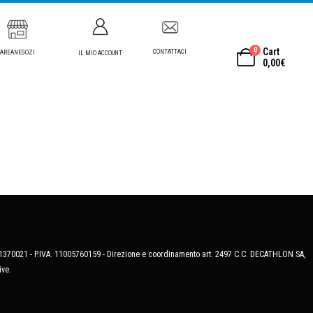
0
Cart
CONTATTACI
AREANEGOZI
IL MIO ACCOUNT
0,00
€
MB-1370021 - P.IVA. 11005760159 - Direzione e coordinamento art. 2497 C.C. DECATHLON SA,
ive.