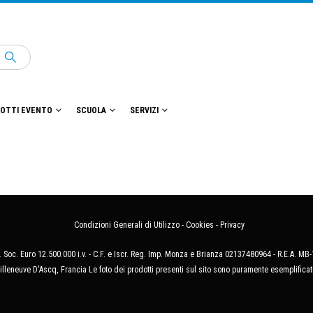
OTTI EVENTO
SCUOLA
SERVIZI
Condizioni Generali di Utilizzo
-
Cookies
-
Privacy
 Soc. Euro 12.500.000 i.v. - C.F. e Iscr. Reg. Imp. Monza e Brianza 02137480964 - R.E.A. 
illeneuve D'Ascq, Francia Le foto dei prodotti presenti sul sito sono puramente esemplificat