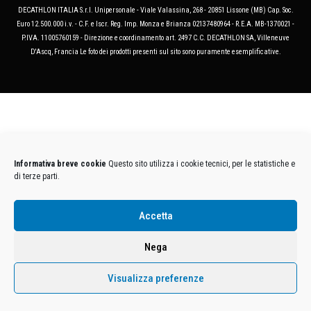
DECATHLON ITALIA S.r.l. Unipersonale - Viale Valassina, 268 - 20851 Lissone (MB) Cap. Soc.
Euro 12.500.000 i.v. - C.F. e Iscr. Reg. Imp. Monza e Brianza 02137480964 - R.E.A. MB-1370021 -
P.IVA. 11005760159 - Direzione e coordinamento art. 2497 C.C. DECATHLON SA, Villeneuve
D'Ascq, Francia Le foto dei prodotti presenti sul sito sono puramente esemplificative.
Informativa breve cookie
Questo sito utilizza i cookie tecnici, per le statistiche e
di terze parti.
Accetta
Nega
Visualizza preferenze