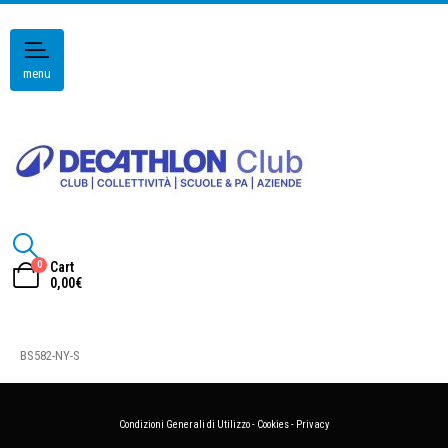
menu
0
Cart
0,00
€
BS582-NY-S
Condizioni Generali di Utilizzo
-
Cookies
-
Privacy