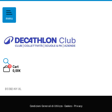
menu
0
Cart
0,00
€
BS582-NY-XL
Condizioni Generali di Utilizzo
-
Cookies
-
Privacy