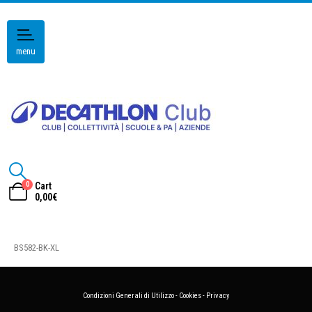
menu
0
Cart
0,00
€
BS582-BK-XL
Condizioni Generali di Utilizzo
-
Cookies
-
Privacy