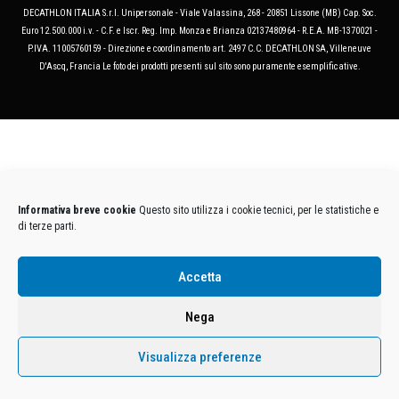
DECATHLON ITALIA S.r.l. Unipersonale - Viale Valassina, 268 - 20851 Lissone (MB) Cap. Soc.
Euro 12.500.000 i.v. - C.F. e Iscr. Reg. Imp. Monza e Brianza 02137480964 - R.E.A. MB-1370021 -
P.IVA. 11005760159 - Direzione e coordinamento art. 2497 C.C. DECATHLON SA, Villeneuve
D'Ascq, Francia Le foto dei prodotti presenti sul sito sono puramente esemplificative.
Informativa breve cookie
Questo sito utilizza i cookie tecnici, per le statistiche e
di terze parti.
Accetta
Nega
Visualizza preferenze