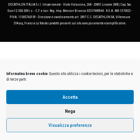
DECATHLON ITALIA S.r.l. Unipersonale - Viale Valassina, 268 - 20851 Lissone (MB) Cap. Soc.
Euro 12.500.000 i.v. - C.F. e Iscr. Reg. Imp. Monza e Brianza 02137480964 - R.E.A. MB-1370021 -
P.IVA. 11005760159 - Direzione e coordinamento art. 2497 C.C. DECATHLON SA, Villeneuve
D'Ascq, Francia Le foto dei prodotti presenti sul sito sono puramente esemplificative.
Informativa breve cookie
Questo sito utilizza i cookie tecnici, per le statistiche e
di terze parti.
Accetta
Nega
Visualizza preferenze