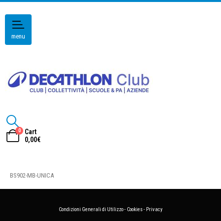
menu
0
Cart
0,00
€
BS902-MB-UNICA
Condizioni Generali di Utilizzo
-
Cookies
-
Privacy