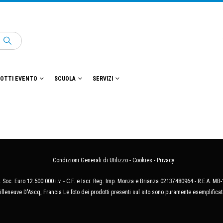
OTTI EVENTO
SCUOLA
SERVIZI
Condizioni Generali di Utilizzo
-
Cookies
-
Privacy
 Soc. Euro 12.500.000 i.v. - C.F. e Iscr. Reg. Imp. Monza e Brianza 02137480964 - R.E.A. 
illeneuve D'Ascq, Francia Le foto dei prodotti presenti sul sito sono puramente esemplificat