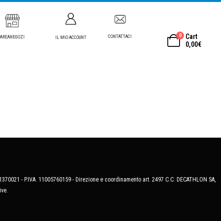
0
Cart
CONTATTACI
AREANEGOZI
IL MIO ACCOUNT
0,00
€
MB-1370021 - P.IVA. 11005760159 - Direzione e coordinamento art. 2497 C.C. DECATHLON SA,
ive.