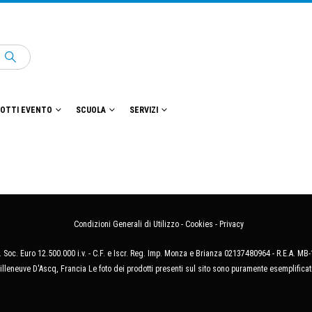
OTTI EVENTO
SCUOLA
SERVIZI
Condizioni Generali di Utilizzo
-
Cookies
-
Privacy
 Soc. Euro 12.500.000 i.v. - C.F. e Iscr. Reg. Imp. Monza e Brianza 02137480964 - R.E.A. 
illeneuve D'Ascq, Francia Le foto dei prodotti presenti sul sito sono puramente esemplificat