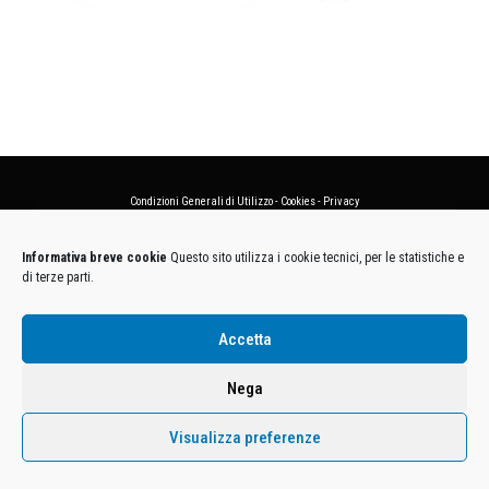
Condizioni Generali di Utilizzo
-
Cookies
-
Privacy
DECATHLON ITALIA S.r.l. Unipersonale - Viale Valassina, 268 - 20851 Lissone (MB) Cap. Soc.
Informativa breve cookie
Questo sito utilizza i cookie tecnici, per le statistiche e
Euro 12.500.000 i.v. - C.F. e Iscr. Reg. Imp. Monza e Brianza 02137480964 - R.E.A. MB-1370021 -
di terze parti.
P.IVA. 11005760159 - Direzione e coordinamento art. 2497 C.C. DECATHLON SA, Villeneuve
D'Ascq, Francia Le foto dei prodotti presenti sul sito sono puramente esemplificative.
Accetta
Nega
Visualizza preferenze