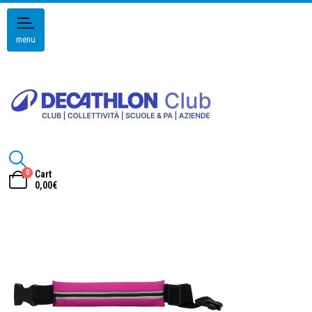
menu
0
Cart
0,00
€