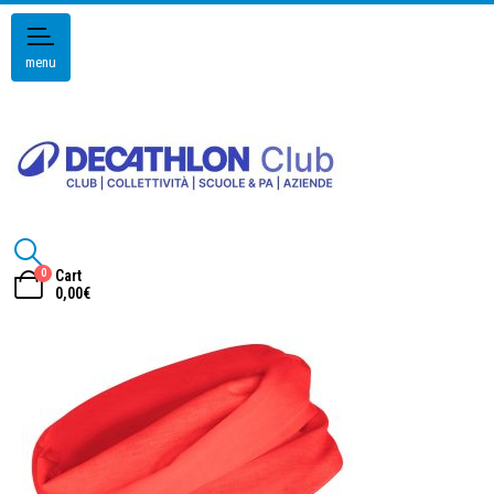
menu
0
Cart
0,00
€