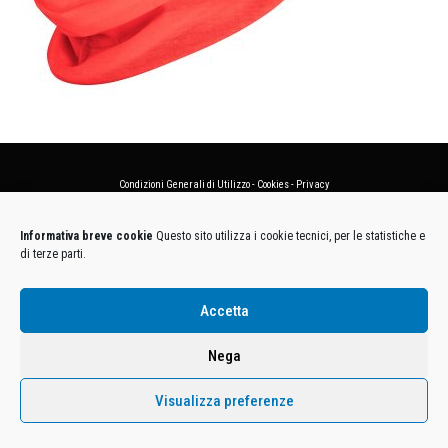
Condizioni Generali di Utilizzo
-
Cookies
-
Privacy
DECATHLON ITALIA S.r.l. Unipersonale - Viale Valassina, 268 - 20851 Lissone (MB) Cap. Soc.
Informativa breve cookie
Questo sito utilizza i cookie tecnici, per le statistiche e
Euro 12.500.000 i.v. - C.F. e Iscr. Reg. Imp. Monza e Brianza 02137480964 - R.E.A. MB-1370021 -
di terze parti.
P.IVA. 11005760159 - Direzione e coordinamento art. 2497 C.C. DECATHLON SA, Villeneuve
D'Ascq, Francia Le foto dei prodotti presenti sul sito sono puramente esemplificative.
Accetta
Nega
Visualizza preferenze