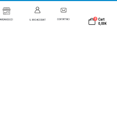
0
Cart
CONTATTACI
AREANEGOZI
IL MIO ACCOUNT
0,00
€