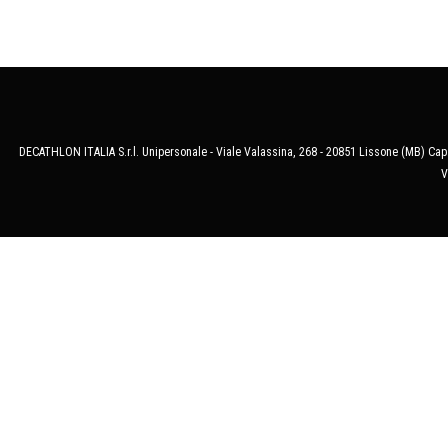
DECATHLON ITALIA S.r.l. Unipersonale - Viale Valassina, 268 - 20851 Lissone (MB) Cap.
V