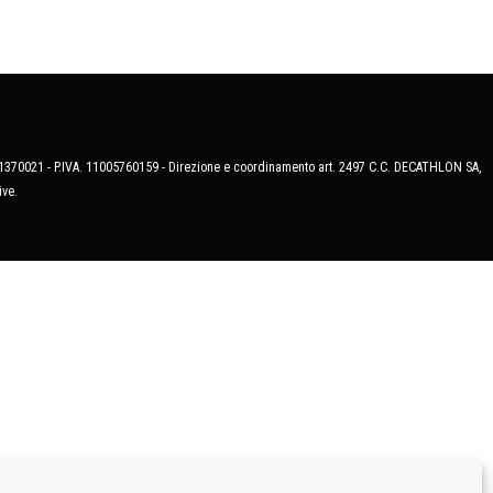
MB-1370021 - P.IVA. 11005760159 - Direzione e coordinamento art. 2497 C.C. DECATHLON SA,
ive.