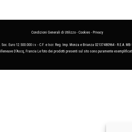
Condizioni Generali di Utilizzo
-
Cookies
-
Privacy
 Soc. Euro 12.500.000 i.v. - C.F. e Iscr. Reg. Imp. Monza e Brianza 02137480964 - R.E.A. 
illeneuve D'Ascq, Francia Le foto dei prodotti presenti sul sito sono puramente esemplificat