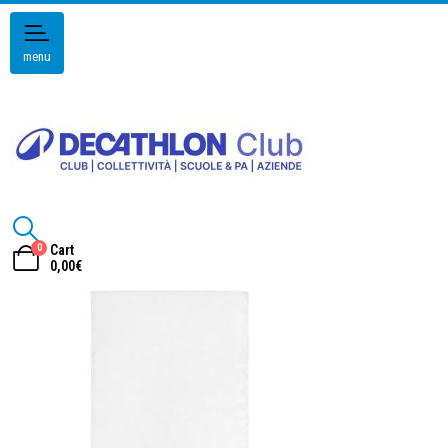
menu
0
Cart
0,00
€