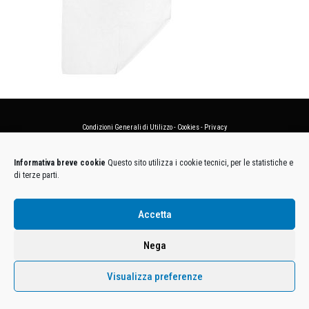
Condizioni Generali di Utilizzo
-
Cookies
-
Privacy
DECATHLON ITALIA S.r.l. Unipersonale - Viale Valassina, 268 - 20851 Lissone (MB) Cap. Soc.
Informativa breve cookie
Questo sito utilizza i cookie tecnici, per le statistiche e
Euro 12.500.000 i.v. - C.F. e Iscr. Reg. Imp. Monza e Brianza 02137480964 - R.E.A. MB-1370021 -
di terze parti.
P.IVA. 11005760159 - Direzione e coordinamento art. 2497 C.C. DECATHLON SA, Villeneuve
D'Ascq, Francia Le foto dei prodotti presenti sul sito sono puramente esemplificative.
Accetta
Nega
Visualizza preferenze