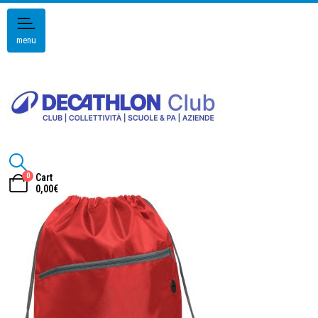
menu
0
Cart
0,00
€