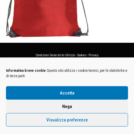
Condizioni Generali di Utilizzo
-
Cookies
-
Privacy
DECATHLON ITALIA S.r.l. Unipersonale - Viale Valassina, 268 - 20851 Lissone (MB) Cap. Soc.
Informativa breve cookie
Questo sito utilizza i cookie tecnici, per le statistiche e
Euro 12.500.000 i.v. - C.F. e Iscr. Reg. Imp. Monza e Brianza 02137480964 - R.E.A. MB-1370021 -
di terze parti.
P.IVA. 11005760159 - Direzione e coordinamento art. 2497 C.C. DECATHLON SA, Villeneuve
D'Ascq, Francia Le foto dei prodotti presenti sul sito sono puramente esemplificative.
Accetta
Nega
Visualizza preferenze