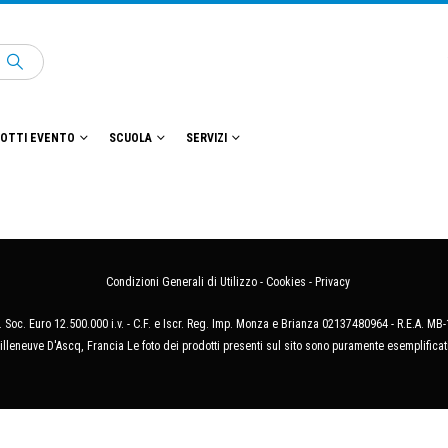
OTTI EVENTO
SCUOLA
SERVIZI
Condizioni Generali di Utilizzo
-
Cookies
-
Privacy
 Soc. Euro 12.500.000 i.v. - C.F. e Iscr. Reg. Imp. Monza e Brianza 02137480964 - R.E.A. 
illeneuve D'Ascq, Francia Le foto dei prodotti presenti sul sito sono puramente esemplificat