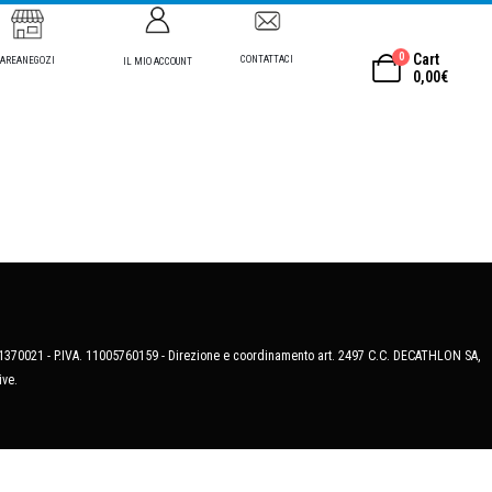
0
Cart
CONTATTACI
AREANEGOZI
IL MIO ACCOUNT
0,00
€
MB-1370021 - P.IVA. 11005760159 - Direzione e coordinamento art. 2497 C.C. DECATHLON SA,
ive.