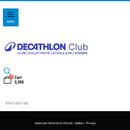
menu
0
Cart
0,00
€
BS413-DG+-3XL
Condizioni Generali di Utilizzo
-
Cookies
-
Privacy