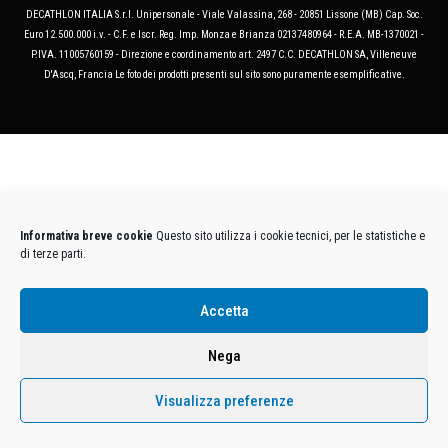
DECATHLON ITALIA S.r.l. Unipersonale - Viale Valassina, 268 - 20851 Lissone (MB) Cap. Soc.
Euro 12.500.000 i.v. - C.F. e Iscr. Reg. Imp. Monza e Brianza 02137480964 - R.E.A. MB-1370021 -
P.IVA. 11005760159 - Direzione e coordinamento art. 2497 C.C. DECATHLON SA, Villeneuve
D'Ascq, Francia Le foto dei prodotti presenti sul sito sono puramente esemplificative.
Informativa breve cookie
Questo sito utilizza i cookie tecnici, per le statistiche e
di terze parti.
Accetta
Nega
Visualizza preferenze