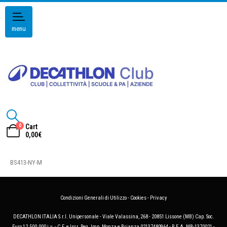
menu
0
Cart
0,00
€
BS413-NY-M
Condizioni Generali di Utilizzo
-
Cookies
-
Privacy
DECATHLON ITALIA S.r.l. Unipersonale - Viale Valassina, 268 - 20851 Lissone (MB) Cap. Soc.
Euro 12.500.000 i.v. - C.F. e Iscr. Reg. Imp. Monza e Brianza 02137480964 - R.E.A. MB-1370021 -