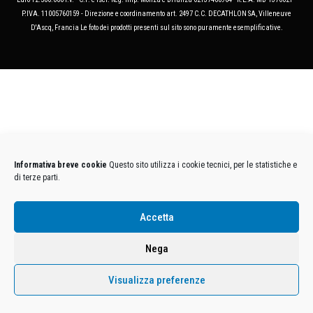
P.IVA. 11005760159 - Direzione e coordinamento art. 2497 C.C. DECATHLON SA, Villeneuve
D'Ascq, Francia Le foto dei prodotti presenti sul sito sono puramente esemplificative.
Informativa breve cookie
Questo sito utilizza i cookie tecnici, per le statistiche e
di terze parti.
Accetta
Nega
Visualizza preferenze